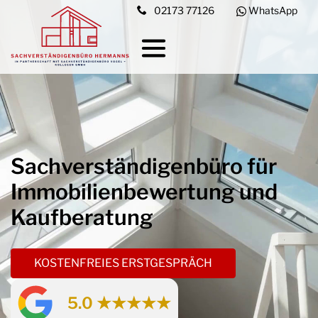
02173 77126
WhatsApp
Sachverständigenbüro für
Immobilien­bewertung und
Kaufberatung
KOSTENFREIES ERSTGESPRÄCH
5.0 ★★★★★