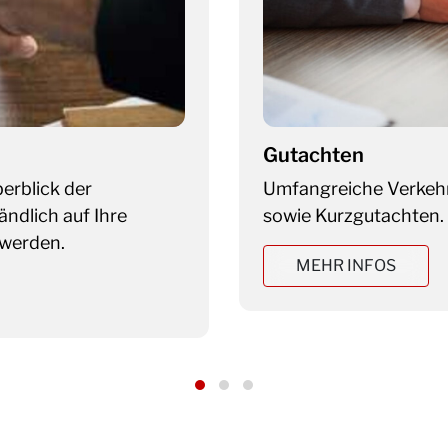
Pflichtteils­anspruc
en nach § 194 BauGB
Im Zusammenhang mit 
spezielle Gutachten er
MEHR INFOS