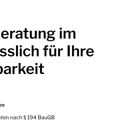
Beratung im
sslich für Ihre
arkeit
en
hten nach § 194 BauGB