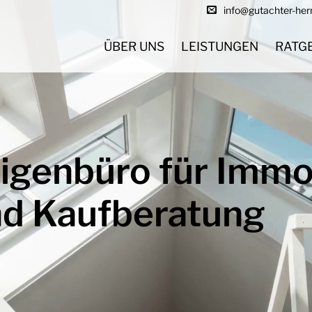
info@gutachter-he
ÜBER UNS
LEISTUNGEN
RATG
igenbüro für Immob
d Kaufberatung