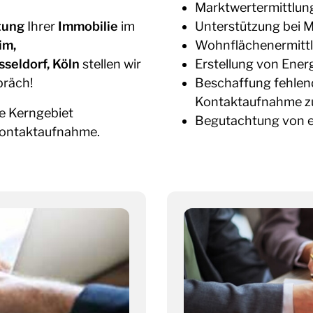
Marktwertermittlung
tung
Ihrer
Immobilie
im
Unterstützung bei 
im
,
Wohnflächenermittlu
sseldorf
,
Köln
stellen wir
Erstellung von Ener
präch!
Beschaffung fehlen
Kontaktaufnahme z
e Kerngebiet
Begutachtung von 
 Kontaktaufnahme.