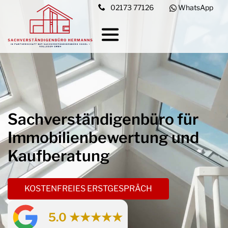
02173 77126
WhatsApp
Sachverständigenbüro für
Immobilien­bewertung und
Kaufberatung
KOSTENFREIES ERSTGESPRÄCH
5.0 ★★★★★