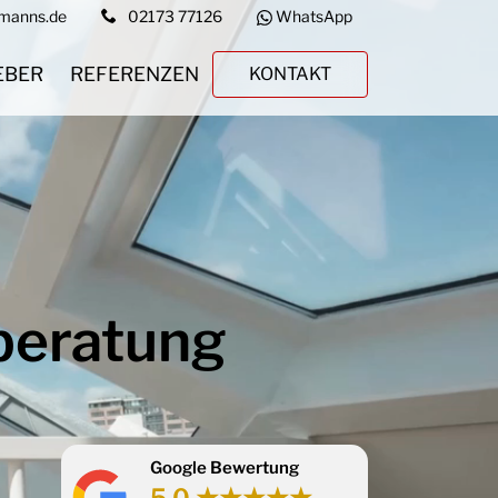
rmanns.de
02173 77126
WhatsApp
EBER
REFERENZEN
KONTAKT
beratung
Google Bewertung