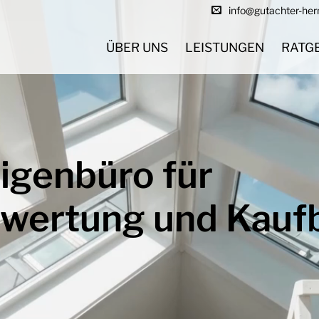
info@gutachter-he
ÜBER UNS
LEISTUNGEN
RATG
igenbüro für
wertung und Kauf