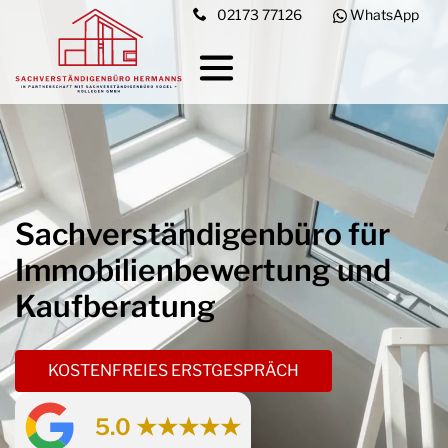
02173 77126
WhatsApp
Sachverständigenbüro für
Immobilien­bewertung und
Kaufberatung
KOSTENFREIES ERSTGESPRÄCH
5.0 ★★★★★